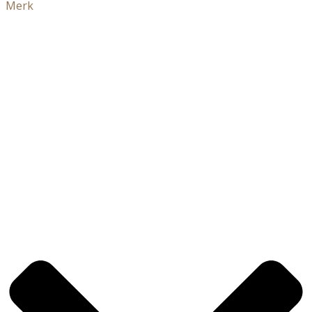
Merk
Shop
Haar
Huid
Keuken
Elite
Arganolie
Over Atlas
Ons verhaal
Bezoek de winkel
Verhalen en Tips