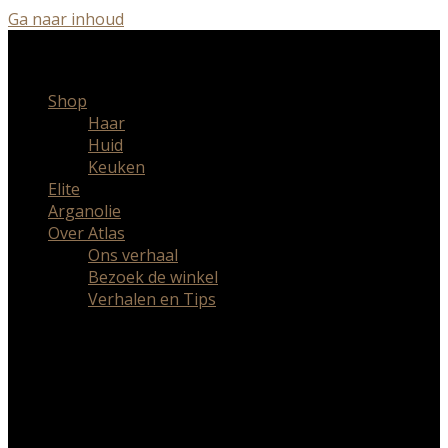
Ga naar inhoud
Gratis verzending boven 75 euro
Shop
Haar
Huid
Keuken
Elite
Arganolie
Over Atlas
Ons verhaal
Bezoek de winkel
Verhalen en Tips