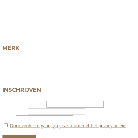
Atlas Culinair
Atlas Cosmetica
Atlas Home
Atlas Elite
Winkel
MERK
Over Atlas Argan
Over arganolie
Collectie
INSCHRIJVEN
Voornaam of initialen
Achternaam
E-mail
Door verder te gaan, ga je akkoord met het privacy beleid.