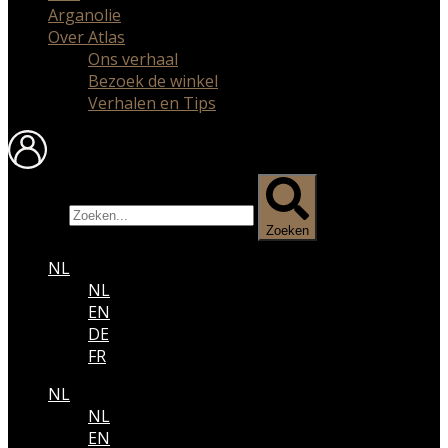
Arganolie
Over Atlas
Ons verhaal
Bezoek de winkel
Verhalen en Tips
Zoeken
Zoeken
NL
NL
EN
DE
FR
NL
NL
EN