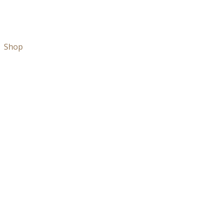
Shop
Shop
Haar
Huid
Keuken
Elite
Arganolie
Over Atlas
Ons verhaal
Bezoek de winkel
Verhalen en Tips