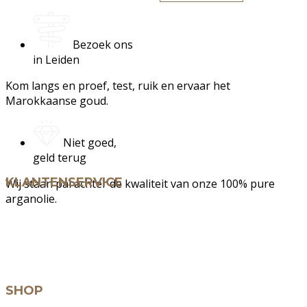
Bezoek ons
in Leiden
Kom langs en proef, test, ruik en ervaar het
Marokkaanse goud.
Niet goed,
geld terug
KLANTENSERVICE
Wij staan pal achter de kwaliteit van onze 100% pure
arganolie.
Klantenservice
Algemene Voorwaarden
Privacy Policy
Cookies
SHOP